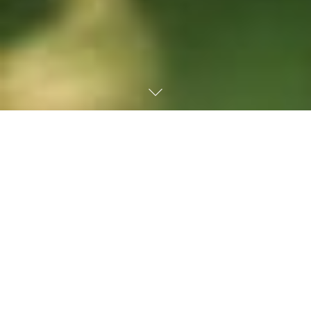
WBSO 2019
Heeft u al een brief
ontvangen van de
Rijksdienst voor