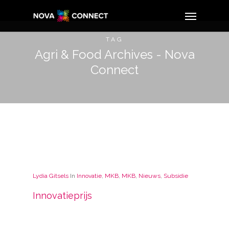
TAG
Agri & Food Archives - Nova
Connect
Lydia Gitsels
In
Innovatie
,
MKB
,
MKB
,
Nieuws
,
Subsidie
Innovatieprijs