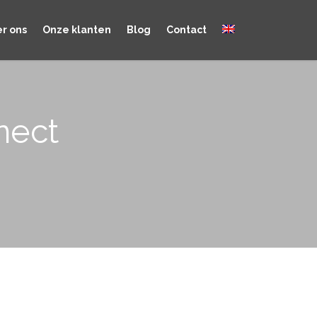
r ons
Onze klanten
Blog
Contact
nect