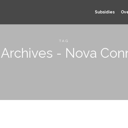
Subsidies
Ove
TAG
 Archives - Nova Con