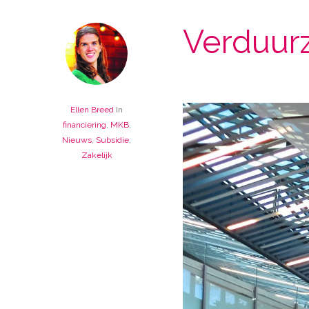
Verduur
Ellen Breed
In
financiering
,
MKB
,
Nieuws
,
Subsidie
,
Zakelijk